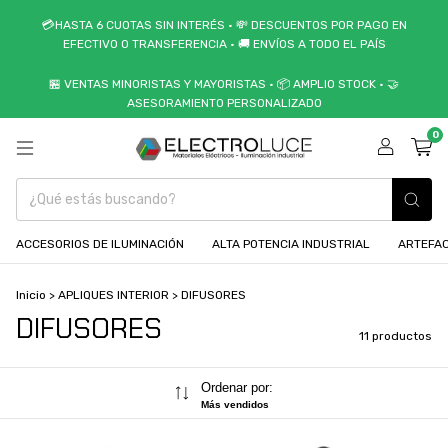
💳HASTA 6 CUOTAS SIN INTERÉS • 💸 DESCUENTOS POR PAGO EN
EFECTIVO O TRANSFERENCIA • 🚚 ENVÍOS A TODO EL PAÍS
🏪 VENTAS MINORISTAS Y MAYORISTAS • 📦 AMPLIO STOCK • 🤝
ASESORAMIENTO PERSONALIZADO
0
ACCESORIOS DE ILUMINACIÓN
ALTA POTENCIA INDUSTRIAL
ARTEFAC
Inicio
>
APLIQUES INTERIOR
>
DIFUSORES
DIFUSORES
11 productos
Ordenar por:
Más vendidos