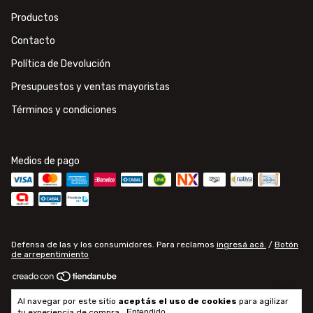
Productos
Contacto
Política de Devolución
Presupuestos y ventas mayoristas
Términos y condiciones
Medios de pago
Defensa de las y los consumidores. Para reclamos
ingresá acá.
/
Botón
de arrepentimiento
Copyright Electroluce - Materiales de electricidad e iluminación - 2026.
Al navegar por este sitio
aceptás el uso de cookies
para agilizar
Todos los derechos reservados.
tu experiencia de compra.
Entendido