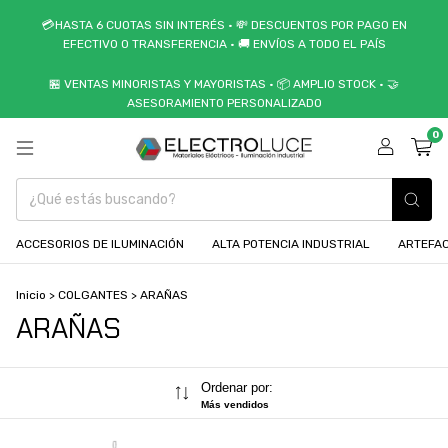
💳HASTA 6 CUOTAS SIN INTERÉS • 💸 DESCUENTOS POR PAGO EN
EFECTIVO O TRANSFERENCIA • 🚚 ENVÍOS A TODO EL PAÍS
🏪 VENTAS MINORISTAS Y MAYORISTAS • 📦 AMPLIO STOCK • 🤝
ASESORAMIENTO PERSONALIZADO
0
ACCESORIOS DE ILUMINACIÓN
ALTA POTENCIA INDUSTRIAL
ARTEFAC
Inicio
>
COLGANTES
>
ARAÑAS
ARAÑAS
Ordenar por:
Más vendidos