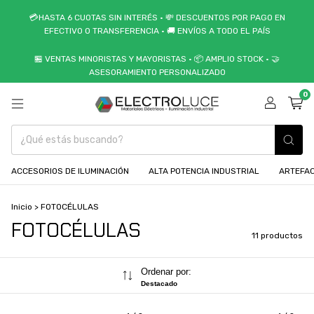
💳HASTA 6 CUOTAS SIN INTERÉS • 💸 DESCUENTOS POR PAGO EN
EFECTIVO O TRANSFERENCIA • 🚚 ENVÍOS A TODO EL PAÍS
🏪 VENTAS MINORISTAS Y MAYORISTAS • 📦 AMPLIO STOCK • 🤝
ASESORAMIENTO PERSONALIZADO
0
ACCESORIOS DE ILUMINACIÓN
ALTA POTENCIA INDUSTRIAL
ARTEFAC
Inicio
>
FOTOCÉLULAS
FOTOCÉLULAS
11 productos
Ordenar por:
Destacado