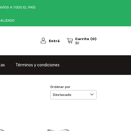
VÍOS A TODO EL PAÍS
NALIZADO
Carrito
(
0
)
Entrá
$0
tas
Términos y condiciones
Ordenar por