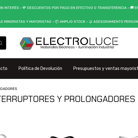
IN INTERÉS • 💸 DESCUENTOS POR PAGO EN EFECTIVO O TRANSFERENCIA • 🚚 EN
AS MINORISTAS Y MAYORISTAS • 📦 AMPLIO STOCK • 🤝 ASESORAMIENTO PERSO
acto
Política de Devolución
Presupuestos y ventas mayoris
ONGADORES
 INTERRUPTORES Y PROLONGADORES