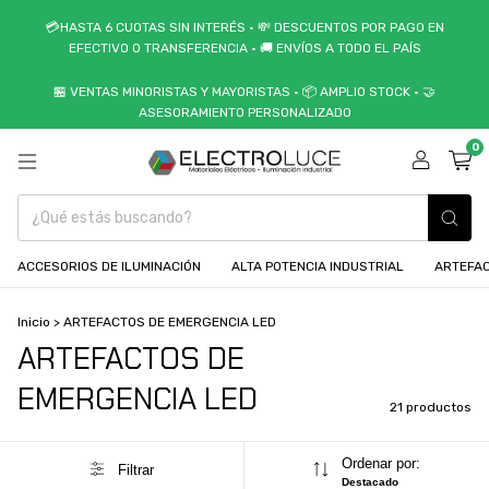
💳HASTA 6 CUOTAS SIN INTERÉS • 💸 DESCUENTOS POR PAGO EN
EFECTIVO O TRANSFERENCIA • 🚚 ENVÍOS A TODO EL PAÍS
🏪 VENTAS MINORISTAS Y MAYORISTAS • 📦 AMPLIO STOCK • 🤝
ASESORAMIENTO PERSONALIZADO
0
ACCESORIOS DE ILUMINACIÓN
ALTA POTENCIA INDUSTRIAL
ARTEFAC
Inicio
>
ARTEFACTOS DE EMERGENCIA LED
ARTEFACTOS DE
EMERGENCIA LED
21 productos
Ordenar por:
Filtrar
Destacado