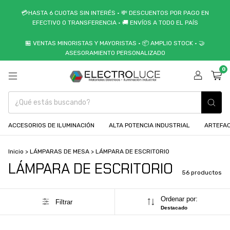
💳HASTA 6 CUOTAS SIN INTERÉS • 💸 DESCUENTOS POR PAGO EN
EFECTIVO O TRANSFERENCIA • 🚚 ENVÍOS A TODO EL PAÍS
🏪 VENTAS MINORISTAS Y MAYORISTAS • 📦 AMPLIO STOCK • 🤝
ASESORAMIENTO PERSONALIZADO
0
ACCESORIOS DE ILUMINACIÓN
ALTA POTENCIA INDUSTRIAL
ARTEFAC
Inicio
>
LÁMPARAS DE MESA
>
LÁMPARA DE ESCRITORIO
LÁMPARA DE ESCRITORIO
56 productos
Ordenar por:
Filtrar
Destacado