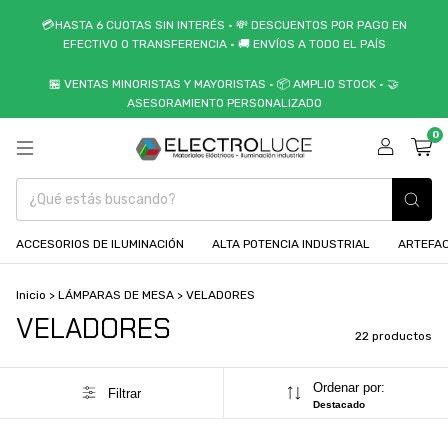
💳HASTA 6 CUOTAS SIN INTERÉS • 💸 DESCUENTOS POR PAGO EN
EFECTIVO O TRANSFERENCIA • 🚚 ENVÍOS A TODO EL PAÍS
🏪 VENTAS MINORISTAS Y MAYORISTAS • 📦 AMPLIO STOCK • 🤝
ASESORAMIENTO PERSONALIZADO
0
ACCESORIOS DE ILUMINACIÓN
ALTA POTENCIA INDUSTRIAL
ARTEFAC
Inicio
>
LÁMPARAS DE MESA
>
VELADORES
VELADORES
22 productos
Ordenar por:
Filtrar
Destacado