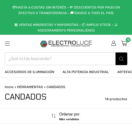
💳HASTA 6 CUOTAS SIN INTERÉS • 💸 DESCUENTOS POR PAGO EN
EFECTIVO O TRANSFERENCIA • 🚚 ENVÍOS A TODO EL PAÍS
🏪 VENTAS MINORISTAS Y MAYORISTAS • 📦 AMPLIO STOCK • 🤝
ASESORAMIENTO PERSONALIZADO
0
ACCESORIOS DE ILUMINACIÓN
ALTA POTENCIA INDUSTRIAL
ARTEFAC
Inicio
>
HERRAMIENTAS
>
CANDADOS
CANDADOS
14 productos
Ordenar por:
Más vendidos