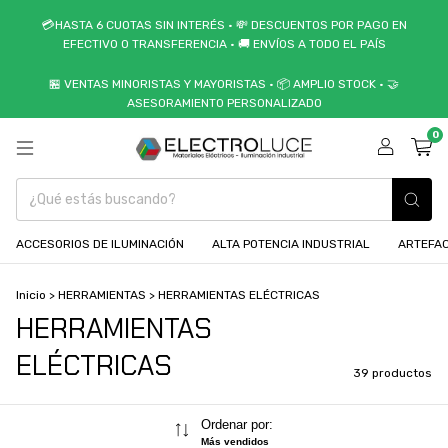
💳HASTA 6 CUOTAS SIN INTERÉS • 💸 DESCUENTOS POR PAGO EN
EFECTIVO O TRANSFERENCIA • 🚚 ENVÍOS A TODO EL PAÍS
🏪 VENTAS MINORISTAS Y MAYORISTAS • 📦 AMPLIO STOCK • 🤝
ASESORAMIENTO PERSONALIZADO
0
ACCESORIOS DE ILUMINACIÓN
ALTA POTENCIA INDUSTRIAL
ARTEFAC
Inicio
>
HERRAMIENTAS
>
HERRAMIENTAS ELÉCTRICAS
HERRAMIENTAS
ELÉCTRICAS
39 productos
Ordenar por:
Más vendidos