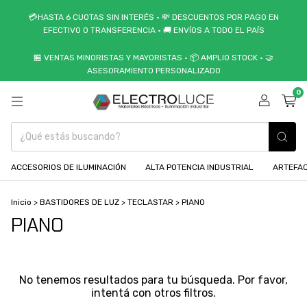
💳HASTA 6 CUOTAS SIN INTERÉS • 💸 DESCUENTOS POR PAGO EN
EFECTIVO O TRANSFERENCIA • 🚚 ENVÍOS A TODO EL PAÍS
🏪 VENTAS MINORISTAS Y MAYORISTAS • 📦 AMPLIO STOCK • 🤝
ASESORAMIENTO PERSONALIZADO
0
ACCESORIOS DE ILUMINACIÓN
ALTA POTENCIA INDUSTRIAL
ARTEFAC
Inicio
>
BASTIDORES DE LUZ
>
TECLASTAR
>
PIANO
PIANO
No tenemos resultados para tu búsqueda. Por favor,
intentá con otros filtros.