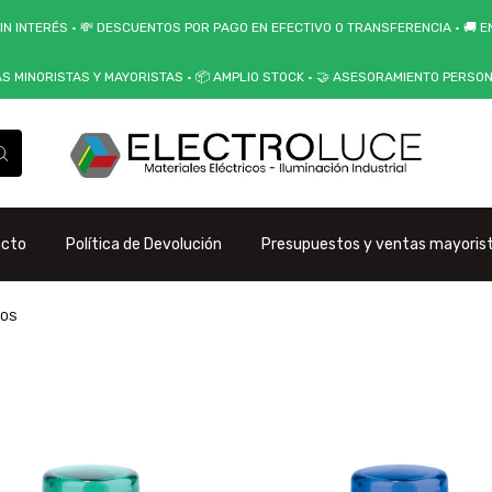
IN INTERÉS • 💸 DESCUENTOS POR PAGO EN EFECTIVO O TRANSFERENCIA • 🚚 EN
AS MINORISTAS Y MAYORISTAS • 📦 AMPLIO STOCK • 🤝 ASESORAMIENTO PERSO
acto
Política de Devolución
Presupuestos y ventas mayoris
SOS