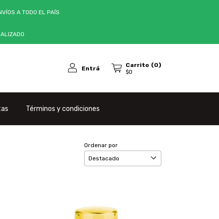
VÍOS A TODO EL PAÍS
NALIZADO
Carrito
(
0
)
Entrá
$0
tas
Términos y condiciones
Ordenar por