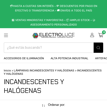
💳HASTA 6 CUOTAS SIN INTERÉS • 💸 DESCUENTOS POR PAGO EN
EFECTIVO O TRANSFERENCIA • 🚚 ENVÍOS A TODO EL PAÍS
🏪 VENTAS MINORISTAS Y MAYORISTAS • 📦 AMPLIO STOCK • 🤝
ASESORAMIENTO PERSONALIZADO
0
ACCESORIOS DE ILUMINACIÓN
ALTA POTENCIA INDUSTRIAL
ARTEFAC
Inicio
>
LÁMPARAS INCANDESCENTES Y HALÓGENAS
>
INCANDESCENTES
Y HALÓGENAS
INCANDESCENTES Y
HALÓGENAS
Ordenar por: