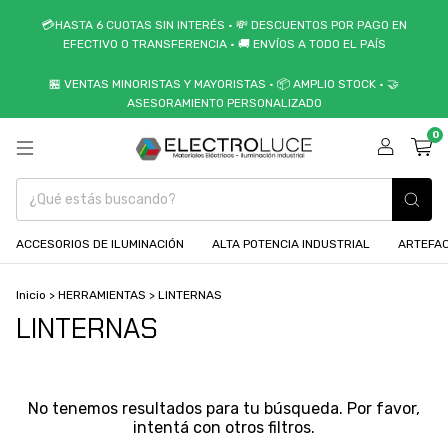
💳HASTA 6 CUOTAS SIN INTERÉS • 💸 DESCUENTOS POR PAGO EN
EFECTIVO O TRANSFERENCIA • 🚚 ENVÍOS A TODO EL PAÍS
🏪 VENTAS MINORISTAS Y MAYORISTAS • 📦 AMPLIO STOCK • 🤝
ASESORAMIENTO PERSONALIZADO
0
ACCESORIOS DE ILUMINACIÓN
ALTA POTENCIA INDUSTRIAL
ARTEFAC
Inicio
>
HERRAMIENTAS
>
LINTERNAS
LINTERNAS
No tenemos resultados para tu búsqueda. Por favor,
intentá con otros filtros.